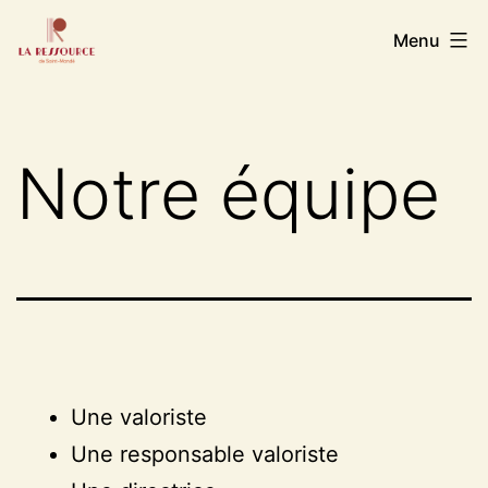
Aller
La
Menu
au
Ressource
contenu
de
Saint
Notre équipe
Mandé
Une valoriste
Une responsable valoriste