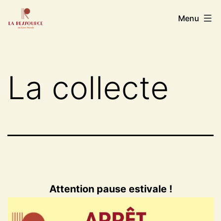
Aller
La
Menu
au
Ressource
contenu
de
Saint
La collecte
Mandé
Attention pause estivale !